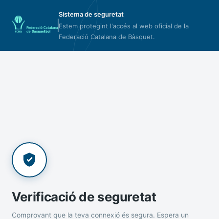
Sistema de seguretat
Estem protegint l'accés al web oficial de la
Federació Catalana de Bàsquet.
Verificació de seguretat
Comprovant que la teva connexió és segura. Espera un