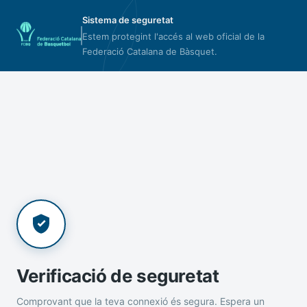
Sistema de seguretat
Estem protegint l'accés al web oficial de la
Federació Catalana de Bàsquet.
Verificació de seguretat
Comprovant que la teva connexió és segura. Espera un