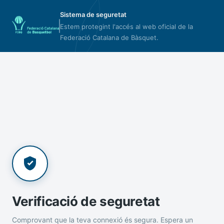
Sistema de seguretat
Estem protegint l'accés al web oficial de la
Federació Catalana de Bàsquet.
Verificació de seguretat
Comprovant que la teva connexió és segura. Espera un