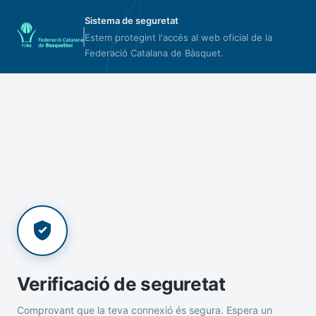
Sistema de seguretat
Estem protegint l'accés al web oficial de la
Federació Catalana de Bàsquet.
Verificació de seguretat
Comprovant que la teva connexió és segura. Espera un