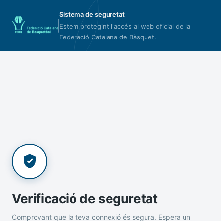
Sistema de seguretat
Estem protegint l'accés al web oficial de la
Federació Catalana de Bàsquet.
Verificació de seguretat
Comprovant que la teva connexió és segura. Espera un