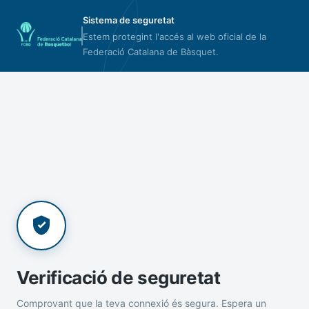
Sistema de seguretat
Estem protegint l'accés al web oficial de la
Federació Catalana de Bàsquet.
Verificació de seguretat
Comprovant que la teva connexió és segura. Espera un