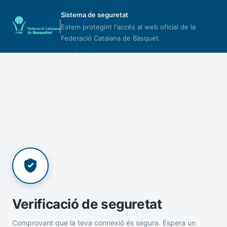
Sistema de seguretat
Estem protegint l'accés al web oficial de la
Federació Catalana de Bàsquet.
Verificació de seguretat
Comprovant que la teva connexió és segura. Espera un