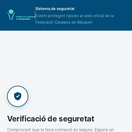
Sistema de seguretat
Estem protegint l'accés al web oficial de la
Federació Catalana de Bàsquet.
Verificació de seguretat
Comprovant que la teva connexió és segura. Espera un