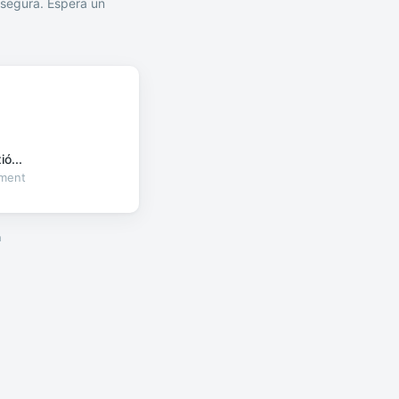
segura. Espera un
ó...
oment
a