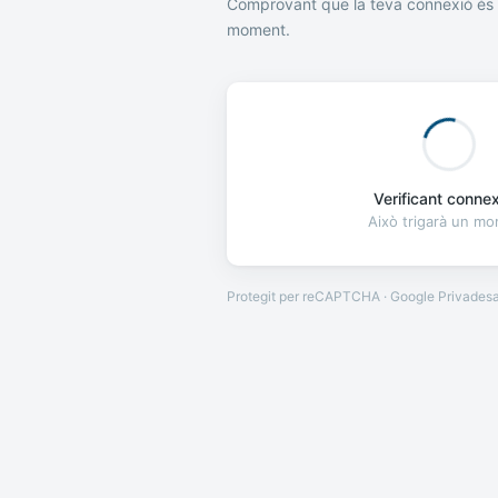
Comprovant que la teva connexió és 
moment.
Verificant connexi
Això trigarà un m
Protegit per reCAPTCHA · Google
Privades