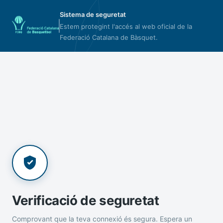
Sistema de seguretat
Estem protegint l'accés al web oficial de la
Federació Catalana de Bàsquet.
Verificació de seguretat
Comprovant que la teva connexió és segura. Espera un