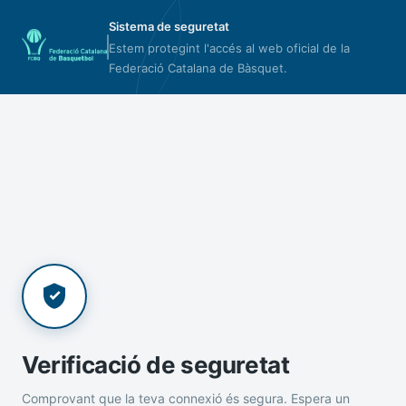
Sistema de seguretat
Estem protegint l'accés al web oficial de la
Federació Catalana de Bàsquet.
Verificació de seguretat
Comprovant que la teva connexió és segura. Espera un