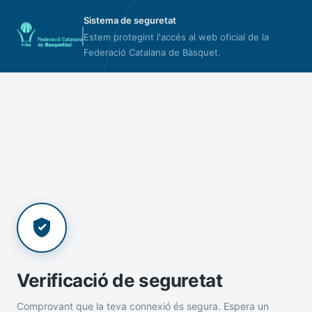
Sistema de seguretat
Estem protegint l'accés al web oficial de la
Federació Catalana de Bàsquet.
Verificació de seguretat
Comprovant que la teva connexió és segura. Espera un