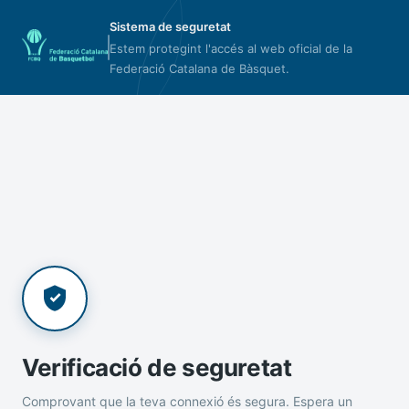
Sistema de seguretat
Estem protegint l'accés al web oficial de la
Federació Catalana de Bàsquet.
Verificació de seguretat
Comprovant que la teva connexió és segura. Espera un