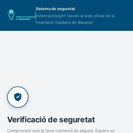
Sistema de seguretat
Estem protegint l'accés al web oficial de la
Federació Catalana de Bàsquet.
Verificació de seguretat
Comprovant que la teva connexió és segura. Espera un