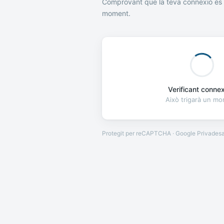
Comprovant que la teva connexió és 
moment.
Verificant connexi
Això trigarà un m
Protegit per reCAPTCHA · Google
Privades