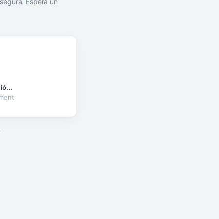
segura. Espera un
ó...
oment
a