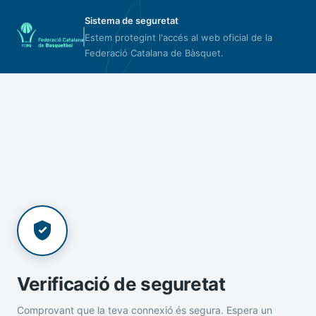
Sistema de seguretat
Estem protegint l'accés al web oficial de la
Federació Catalana de Bàsquet.
Verificació de seguretat
Comprovant que la teva connexió és segura. Espera un