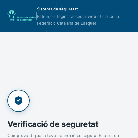
Sistema de seguretat
Estem protegint l'accés al web oficial de la
Federació Catalana de Bàsquet.
Verificació de seguretat
Comprovant que la teva connexió és segura. Espera un