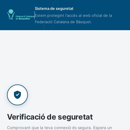
Sistema de seguretat
Estem protegint l'accés al web oficial de la
Federació Catalana de Bàsquet.
Verificació de seguretat
Comprovant que la teva connexió és segura. Espera un