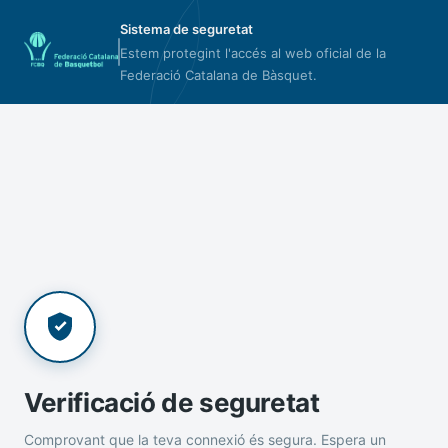
Sistema de seguretat
Estem protegint l'accés al web oficial de la
Federació Catalana de Bàsquet.
Verificació de seguretat
Comprovant que la teva connexió és segura. Espera un