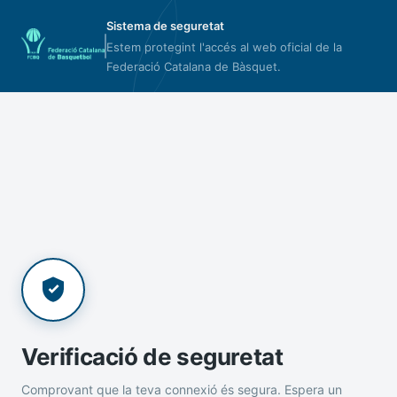
Sistema de seguretat
Estem protegint l'accés al web oficial de la
Federació Catalana de Bàsquet.
Verificació de seguretat
Comprovant que la teva connexió és segura. Espera un