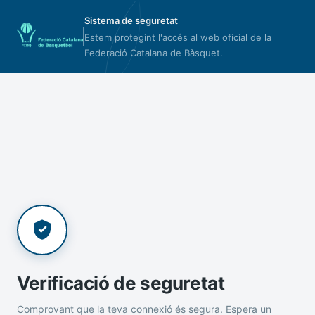
Sistema de seguretat
Estem protegint l'accés al web oficial de la
Federació Catalana de Bàsquet.
Verificació de seguretat
Comprovant que la teva connexió és segura. Espera un