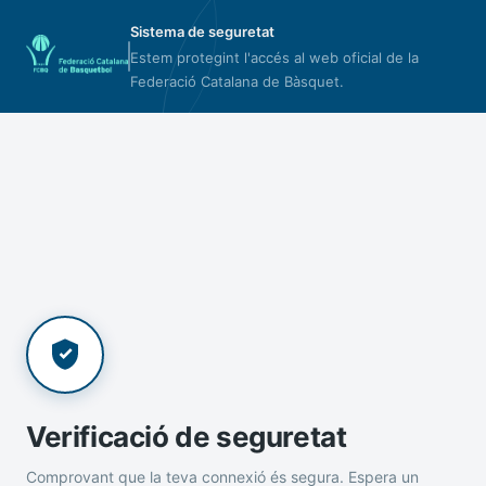
Sistema de seguretat
Estem protegint l'accés al web oficial de la
Federació Catalana de Bàsquet.
Verificació de seguretat
Comprovant que la teva connexió és segura. Espera un