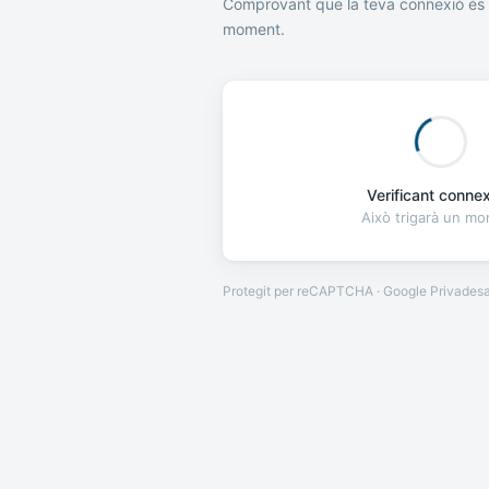
Comprovant que la teva connexió és 
moment.
Verificant connexi
Això trigarà un m
Protegit per reCAPTCHA · Google
Privades