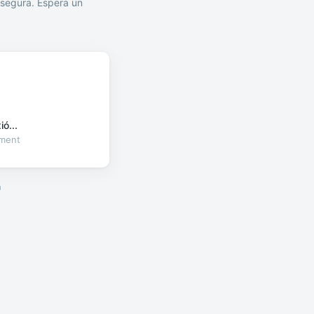
segura. Espera un
ó...
oment
a