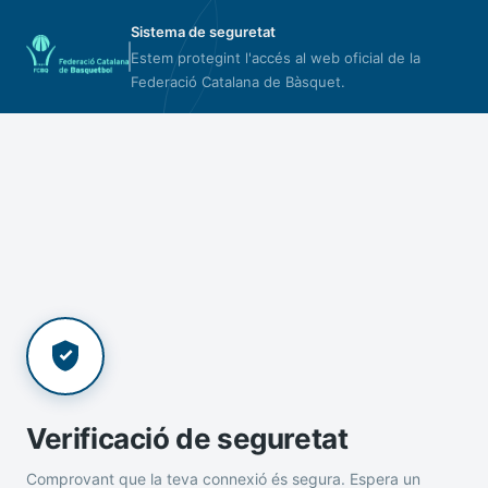
Sistema de seguretat
Estem protegint l'accés al web oficial de la
Federació Catalana de Bàsquet.
Verificació de seguretat
Comprovant que la teva connexió és segura. Espera un