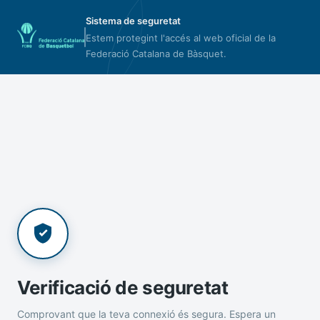
Sistema de seguretat
Estem protegint l'accés al web oficial de la
Federació Catalana de Bàsquet.
Verificació de seguretat
Comprovant que la teva connexió és segura. Espera un