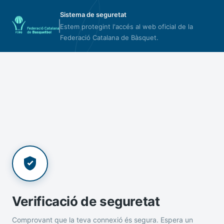
Sistema de seguretat
Estem protegint l'accés al web oficial de la
Federació Catalana de Bàsquet.
Verificació de seguretat
Comprovant que la teva connexió és segura. Espera un