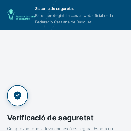
Sistema de seguretat
Estem protegint l'accés al web oficial de la
Federació Catalana de Bàsquet.
Verificació de seguretat
Comprovant que la teva connexió és segura. Espera un