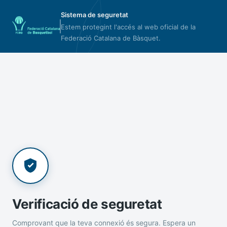
Sistema de seguretat
Estem protegint l'accés al web oficial de la
Federació Catalana de Bàsquet.
Verificació de seguretat
Comprovant que la teva connexió és segura. Espera un