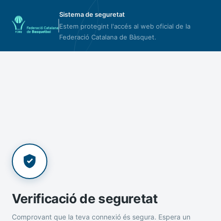
Sistema de seguretat
Estem protegint l'accés al web oficial de la
Federació Catalana de Bàsquet.
Verificació de seguretat
Comprovant que la teva connexió és segura. Espera un