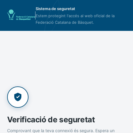
Sistema de seguretat
Estem protegint l'accés al web oficial de la
Federació Catalana de Bàsquet.
Verificació de seguretat
Comprovant que la teva connexió és segura. Espera un