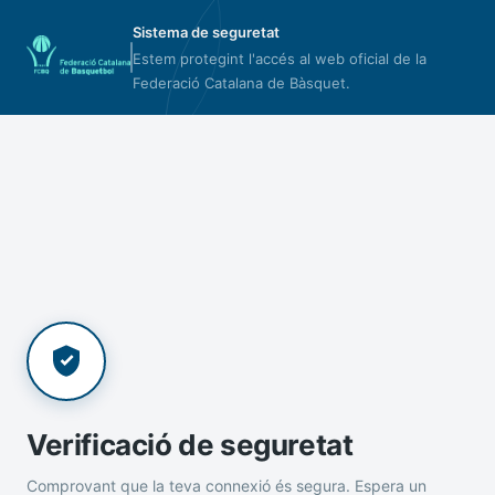
Sistema de seguretat
Estem protegint l'accés al web oficial de la
Federació Catalana de Bàsquet.
Verificació de seguretat
Comprovant que la teva connexió és segura. Espera un