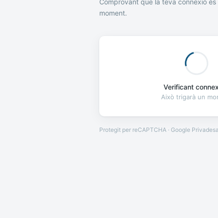
Comprovant que la teva connexió és 
moment.
Verificant connexi
Això trigarà un m
Protegit per reCAPTCHA · Google
Privades