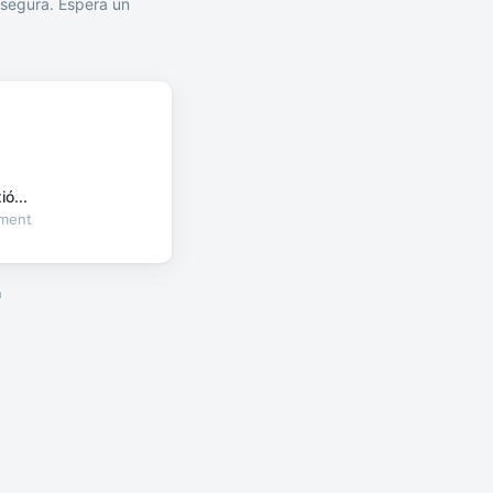
segura. Espera un
ó...
oment
a