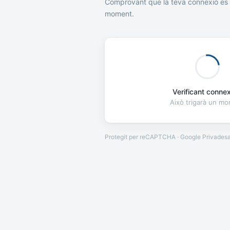
Comprovant que la teva connexió és 
moment.
Verificant connexi
Això trigarà un m
Protegit per reCAPTCHA · Google
Privades