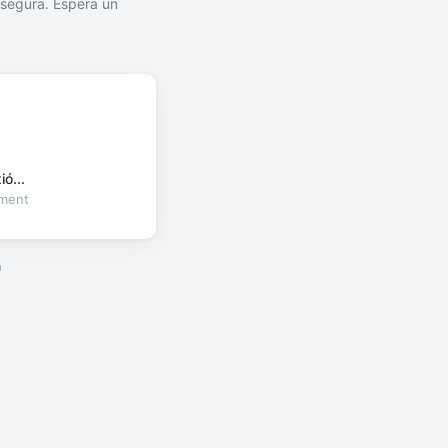
segura. Espera un
ó...
oment
a