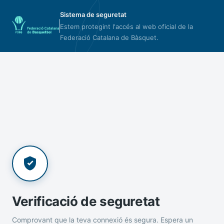
Sistema de seguretat
Estem protegint l'accés al web oficial de la
Federació Catalana de Bàsquet.
Verificació de seguretat
Comprovant que la teva connexió és segura. Espera un