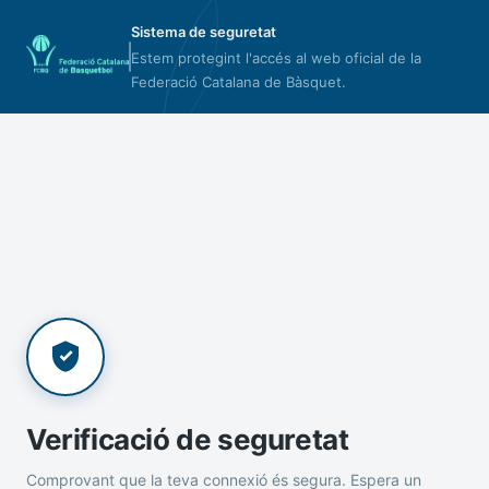
Sistema de seguretat
Estem protegint l'accés al web oficial de la
Federació Catalana de Bàsquet.
Verificació de seguretat
Comprovant que la teva connexió és segura. Espera un