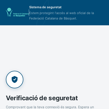
Sistema de seguretat
Estem protegint l'accés al web oficial de la
Federació Catalana de Bàsquet.
Verificació de seguretat
Comprovant que la teva connexió és segura. Espera un