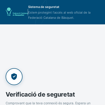
Sistema de seguretat
Estem protegint l'accés al web oficial de la
Federació Catalana de Bàsquet.
Verificació de seguretat
Comprovant que la teva connexió és segura. Espera un