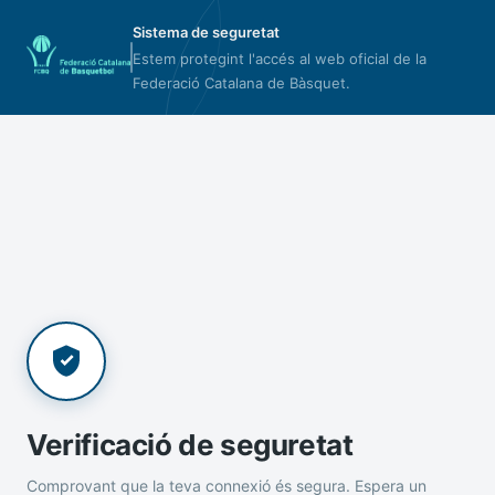
Sistema de seguretat
Estem protegint l'accés al web oficial de la
Federació Catalana de Bàsquet.
Verificació de seguretat
Comprovant que la teva connexió és segura. Espera un