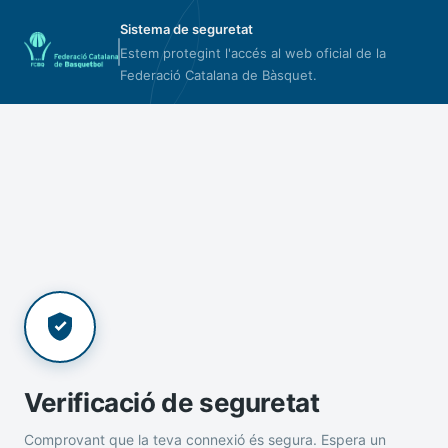
Sistema de seguretat
Estem protegint l'accés al web oficial de la
Federació Catalana de Bàsquet.
Verificació de seguretat
Comprovant que la teva connexió és segura. Espera un