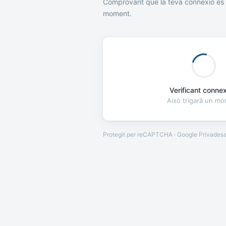
Comprovant que la teva connexió és 
moment.
Verificant connexi
Això trigarà un m
Protegit per reCAPTCHA · Google
Privades