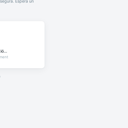
segura. Espera un
ó...
oment
a