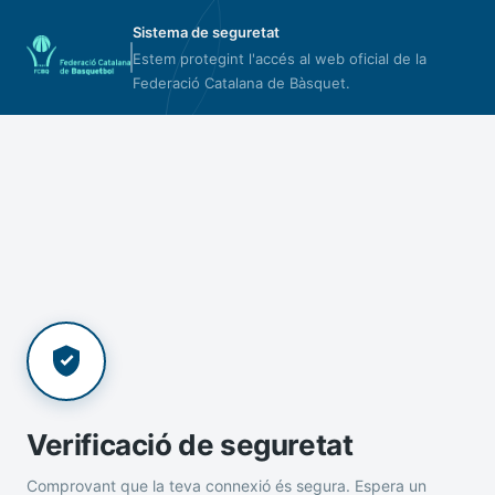
Sistema de seguretat
Estem protegint l'accés al web oficial de la
Federació Catalana de Bàsquet.
Verificació de seguretat
Comprovant que la teva connexió és segura. Espera un