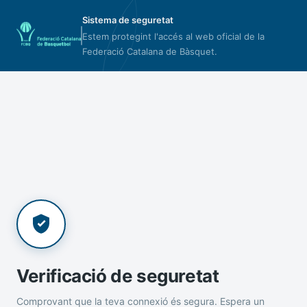
Sistema de seguretat
Estem protegint l'accés al web oficial de la
Federació Catalana de Bàsquet.
Verificació de seguretat
Comprovant que la teva connexió és segura. Espera un