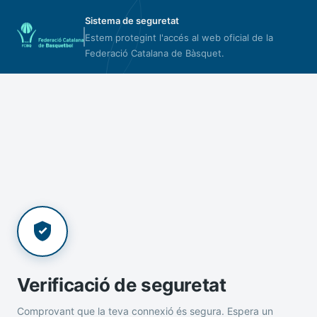
Sistema de seguretat
Estem protegint l'accés al web oficial de la
Federació Catalana de Bàsquet.
Verificació de seguretat
Comprovant que la teva connexió és segura. Espera un