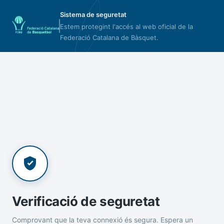
Sistema de seguretat
Estem protegint l'accés al web oficial de la
Federació Catalana de Bàsquet.
Verificació de seguretat
Comprovant que la teva connexió és segura. Espera un