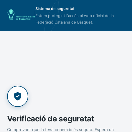
Sistema de seguretat
Estem protegint l'accés al web oficial de la
Federació Catalana de Bàsquet.
Verificació de seguretat
Comprovant que la teva connexió és segura. Espera un