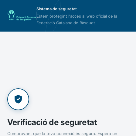
Sistema de seguretat
Estem protegint l'accés al web oficial de la
Federació Catalana de Bàsquet.
Verificació de seguretat
Comprovant que la teva connexió és segura. Espera un