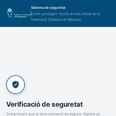
Sistema de seguretat
Estem protegint l'accés al web oficial de la
Federació Catalana de Bàsquet.
Verificació de seguretat
Comprovant que la teva connexió és segura. Espera un