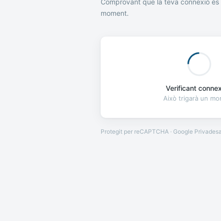
Comprovant que la teva connexió és 
moment.
Verificant connexi
Això trigarà un m
Protegit per reCAPTCHA · Google
Privades