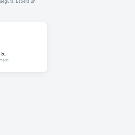
segura. Espera un
ó...
oment
a