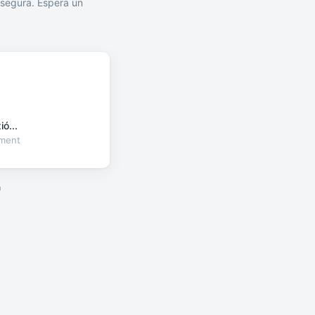
segura. Espera un
ó...
oment
a