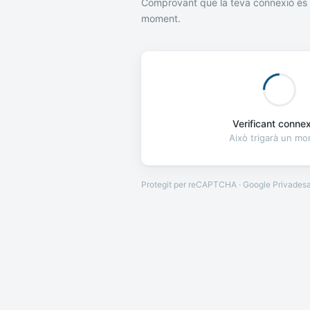
Comprovant que la teva connexió és 
moment.
Verificant connexi
Això trigarà un m
Protegit per reCAPTCHA · Google
Privades