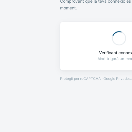
Comprovant que la teva connexió és 
moment.
Verificant connexi
Això trigarà un m
Protegit per reCAPTCHA · Google
Privades