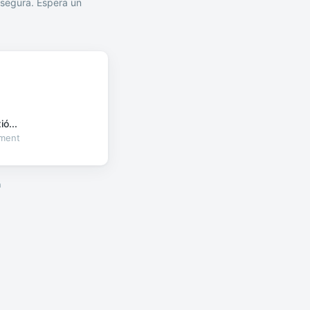
segura. Espera un
ó...
oment
a